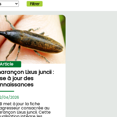
Filtrer
Article
arançon Lixus juncii :
se à jour des
nnaissances
2/
04/2026
TB met à jour la fiche
oagresseur consacrée au
rançon Lixus juncii. Cette
ualisation intègre les