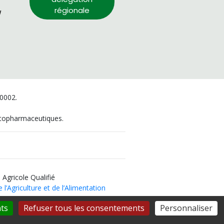
régionale
/
00002.
hytopharmaceutiques.
 Agricole Qualifié
 l’Agriculture et de l’Alimentation
ts
Refuser tous les consentements
Personnaliser