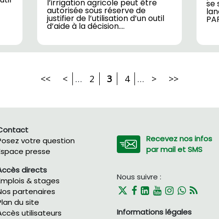
l’irrigation agricole peut être
se 
autorisée sous réserve de
lan
justifier de l’utilisation d’un outil
PA
d’aide à la décision.…
<<
<
…
2
3
4
…
>
>>
Contact
Recevez nos infos
Posez votre question
par mail et SMS
Espace presse
Accès directs
Nous suivre :
Emplois & stages
Nos partenaires
Plan du site
Informations légales
Accès utilisateurs