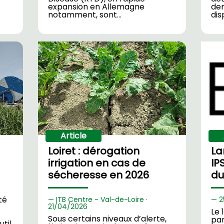
expansion en Allemagne
der
notamment, sont…
dis
Article
Loiret : dérogation
La
irrigation en cas de
IP
sécheresse en 2026
du
té
ITB Centre - Val-de-Loire ·
2
21/
04/2026
Le 
Sous certains niveaux d’alerte,
par
util