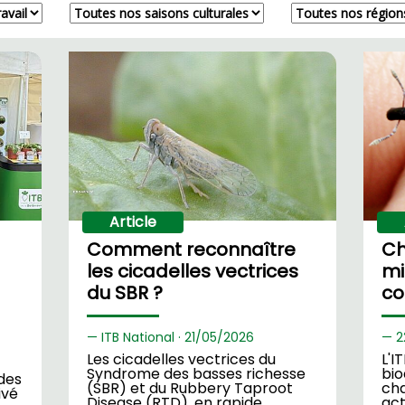
Article
Comment reconnaître
Ch
les cicadelles vectrices
mi
du SBR ?
co
ITB National ·
21/
05/2026
2
Les cicadelles vectrices du
L'I
Syndrome des basses richesse
bi
 des
(SBR) et du Rubbery Taproot
cha
ivé
Disease (RTD), en rapide
act