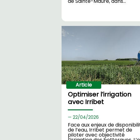
de Sainte-Maure, dans…
Article
Optimiser l’irrigation
avec Irribet
22/
04/2026
Face aux enjeux de disponibili
de l’eau, Irribet permet de
piloter avec objectivité
l’irrigation des betteraves. L’o