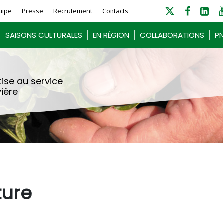
uipe
Presse
Recrutement
Contacts
SAISONS CULTURALES
EN RÉGION
COLLABORATIONS
PN
ise au service
vière
ture