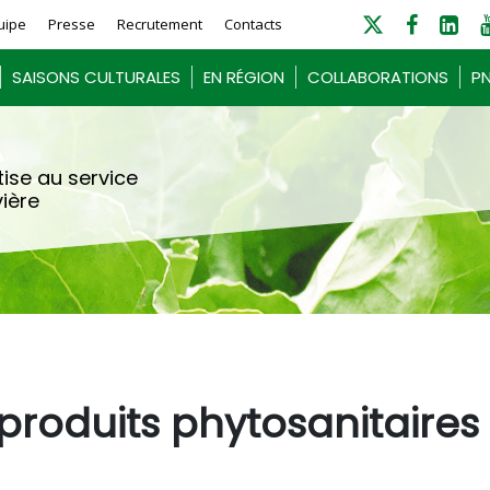
uipe
Presse
Recrutement
Contacts
SAISONS CULTURALES
EN RÉGION
COLLABORATIONS
PN
ise au service
vière
roduits phytosanitaires