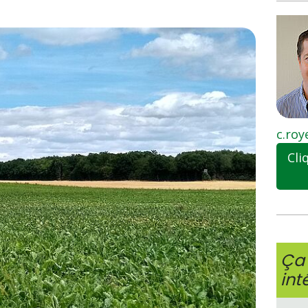
c.roy
Cli
Ça 
int