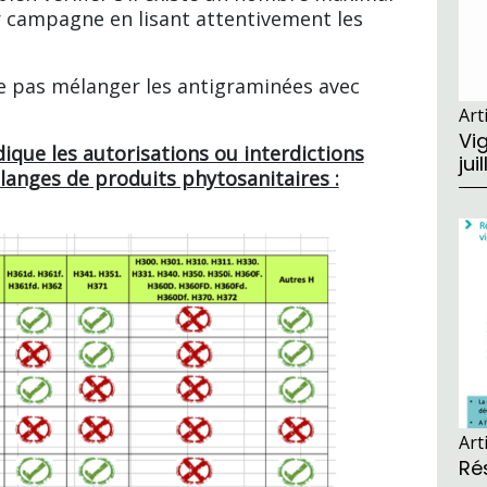
r campagne en lisant attentivement les
e pas mélanger les antigraminées avec
Art
Vig
dique les autorisations ou interdictions
jui
anges de produits phytosanitaires :
Art
Ré