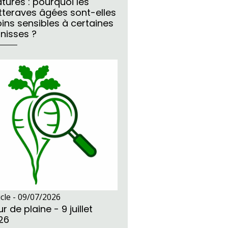
tures : pourquoi les
tteraves âgées sont-elles
ins sensibles à certaines
unisses ?
icle -
09/07/2026
r de plaine - 9 juillet
26