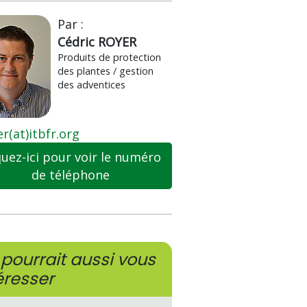
Par :
Cédric ROYER
Produits de protection
des plantes / gestion
des adventices
er(at)itbfr.org
quez-ici pour voir le numéro
de téléphone
pourrait aussi vous
éresser