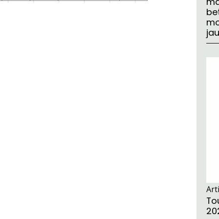
ma
be
mo
ja
Art
Tou
20