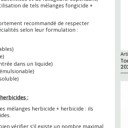
ilisation de tels mélanges fongicide +
t fortement recommandé de respecter
cialités selon leur formulation :
ables)
Art
e)
Tou
trée dans un liquide)
20
 émulsionable)
soluble)
herbicides :
es mélanges herbicide + herbicide : ils
ides.
bien vérifier s’il existe un nombre maximal