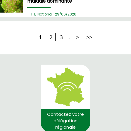
maladie dominante
ITB National ·
29/
06/2026
1
2
3
…
>
>>
Contactez votre
délégation
régionale