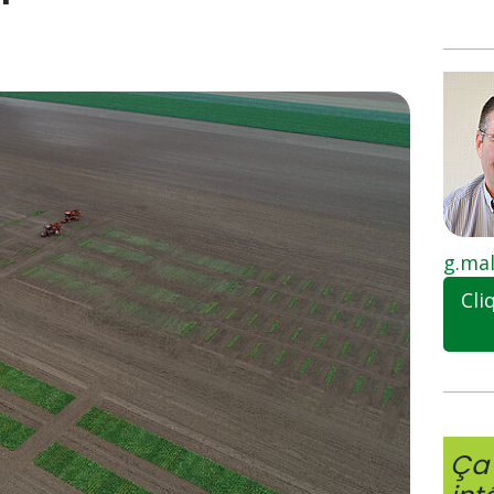
g.mal
Cli
Ça 