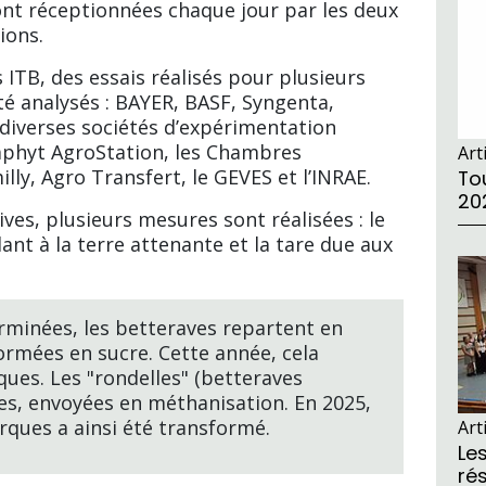
nt réceptionnées chaque jour par les deux
ions.
ITB, des essais réalisés pour plusieurs
é analysés : BAYER, BASF, Syngenta,
 diverses sociétés d’expérimentation
phyt AgroStation, les Chambres
Art
lly, Agro Transfert, le GEVES et l’INRAE.
Tou
20
ves, plusieurs mesures sont réalisées : le
ant à la terre attenante et la tare due aux
rminées, les betteraves repartent en
ormées en sucre. Cette année, cela
ues. Les "rondelles" (betteraves
les, envoyées en méthanisation. En 2025,
rques a ainsi été transformé.
Art
Le
ré