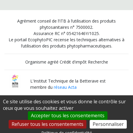
Agrément conseil de l’ITB à l’utilisation des produits
phytosanitaires n° 7500002.
Assurance RC n° 05421646Y/1025.
Le portail EcophytoPIC recense les techniques alternatives à
l’utilisation des produits phytopharmaceutiques.
Organisme agréé Crédit d'impôt Recherche
L'Institut Technique de la Betterave est
membre du
réseau Acta
Ce site utilise des cookies et vous donne le contrôle sur
Institut Technique Agricole Qualifié
ceux que vous souhaitez activer
par le
Ministère de l’Agriculture et de l’Alimentation
Accepter tous les consentements
Refuser tous les consentements
Personnaliser
Politique de confidentialité