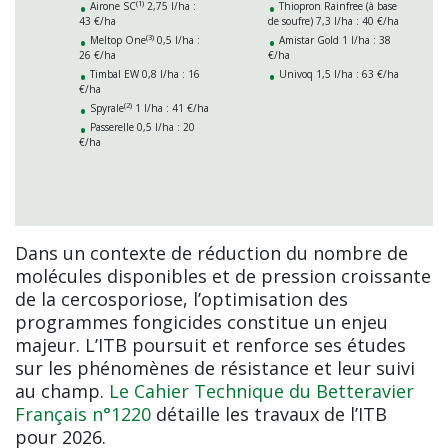
(1)
Airone SC
2,75 l/ha :
Thiopron Rainfree (à base
43 €/ha
de soufre) 7,3 l/ha : 40 €/ha
(3)
Meltop One
0,5 l/ha :
Amistar Gold 1 l/ha : 38
26 €/ha
€/ha
Timbal EW 0,8 l/ha : 16
Univoq 1,5 l/ha : 63 €/ha
€/ha
(2)
Spyrale
1 l/ha : 41 €/ha
Passerelle 0,5 l/ha : 20
€/ha
Dans un contexte de réduction du nombre de
molécules disponibles et de pression croissante
de la cercosporiose, l’optimisation des
programmes fongicides constitue un enjeu
majeur. L’ITB poursuit et renforce ses études
sur les phénomènes de résistance et leur suivi
au champ.
Le Cahier Technique du Betteravier
Français n°1220
détaille les travaux de l’ITB
pour 2026.