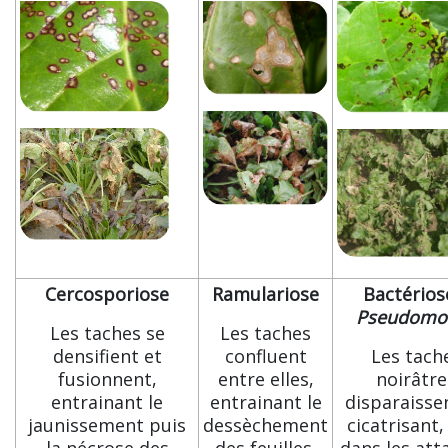
Cercosporiose
Ramulariose
Bactérios
Pseudomo
Les taches se
Les taches
densifient et
confluent
Les tach
fusionnent,
entre elles,
noirâtre
entrainant le
entrainant le
disparaisse
jaunissement puis
dessèchement
cicatrisant,
la nécrose des
des feuilles.
dans les att