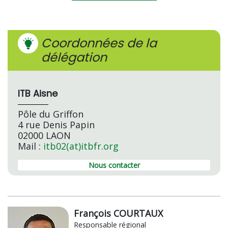
Coordonnées de la
délégation
ITB Aisne
Pôle du Griffon
4 rue Denis Papin
02000 LAON
Mail :
itb02(at)itbfr.org
Nous contacter
François COURTAUX
Responsable régional