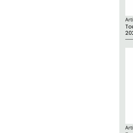
Art
Tou
20
Art