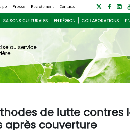
uipe
Presse
Recrutement
Contacts
SAISONS CULTURALES
EN RÉGION
COLLABORATIONS
PN
ise au service
vière
thodes de lutte contres 
s après couverture