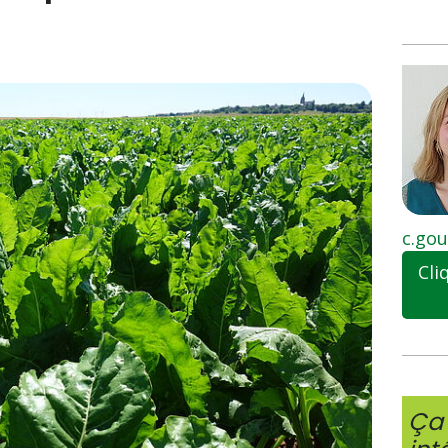
c.gou
Cli
Ça 