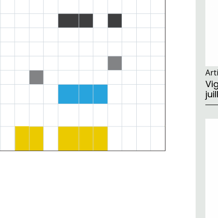
Art
Vig
jui