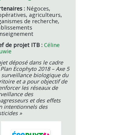
rtenaires :
Négoces,
opératives, agriculteurs,
ganismes de recherche,
ablissements
enseignement
ef de projet ITB :
Céline
uwie
ojet déposé dans le cadre
 Plan Ecophyto 2018 – Axe 5
a surveillance biologique du
ritoire et a pour objectif de
enforcer les réseaux de
veillance des
agresseurs et des effets
n intentionnels des
ticides »