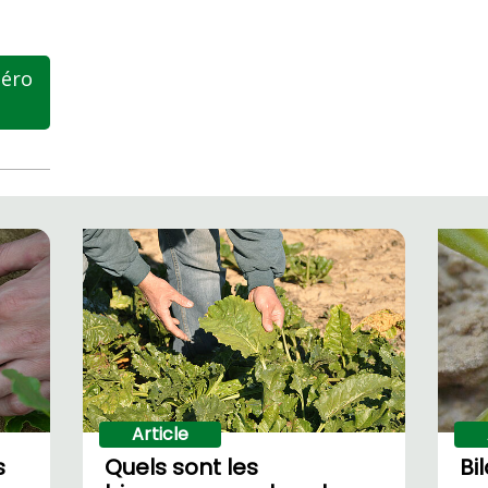
méro
Article
s
Quels sont les
Bi