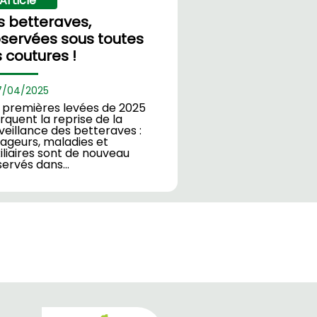
Article
s betteraves,
servées sous toutes
s coutures !
7/
04/2025
 premières levées de 2025
quent la reprise de la
veillance des betteraves :
ageurs, maladies et
iliaires sont de nouveau
servés dans…