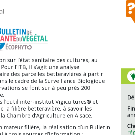
al
n sur l’état sanitaire des cultures, au
Pour l’ITB, il s’agit une analyse
ire des parcelles betteravières à partir
ns le cadre de la Surveillance Biologique
rvations se font sur à peu près 200
e.
Dé
l’outil inter-institut Vigicultures® et
 la filière betteravière, à savoir les
Fin
an
 la Chambre d’Agriculture en Alsace.
Che
imateur filière, la réalisation d’un Bulletin
rég
l à trois sources d’information :