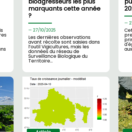
bioagresseurs les plus
pu
marquants cette année
20
?
2
is
Cet
27/
10/2025
res
pre
Les dernières observations
pri
avant récolte sont saisies dans
d'é
l’outil Vigicultures, mais les
ans
aux
données du réseau de
Surveillance Biologique du
Territoire…