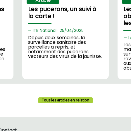
Article
ns
Les pucerons, un suivi à
Le
la carte !
ob
le
ITB National ·
25/
04/2025
Depuis deux semaines, la
1
surveillance sanitaire des
Les
parcelles a repris, et
des
mar
notamment des pucerons
re
sur
vecteurs des virus de la jaunisse.
ise
rav
aux
ob
Tous les articles en relation
Contact