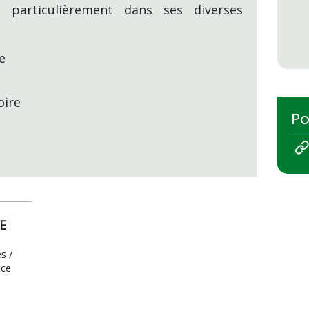
t particulièrement dans ses diverses
e
oire
Po
E
s /
nce