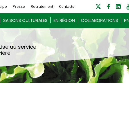
uipe
Presse
Recrutement
Contacts
SAISONS CULTURALES
EN RÉGION
COLLABORATIONS
PN
ise au service
vière