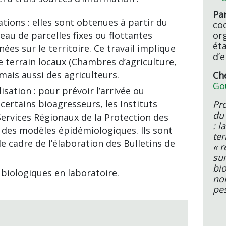
Pa
tions : elles sont obtenues à partir du
co
eau de parcelles fixes ou flottantes
or
ét
ées sur le territoire. Ce travail implique
d’
 terrain locaux (Chambres d’agriculture,
mais aussi des agriculteurs.
Ch
Go
ation : pour prévoir l’arrivée ou
 certains bioagresseurs, les Instituts
Pr
du
 Services Régionaux de la Protection des
: l
 des modèles épidémiologiques. Ils sont
ter
le cadre de l’élaboration des Bulletins de
« r
sur
bio
 biologiques en laboratoire.
no
pes