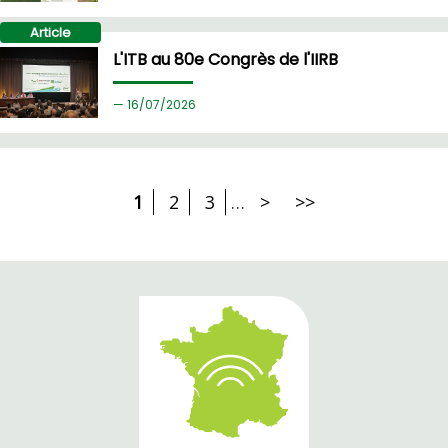
Article
L'ITB au 80e Congrès de l'IIRB
16/
07/2026
1
2
3
…
>
>>