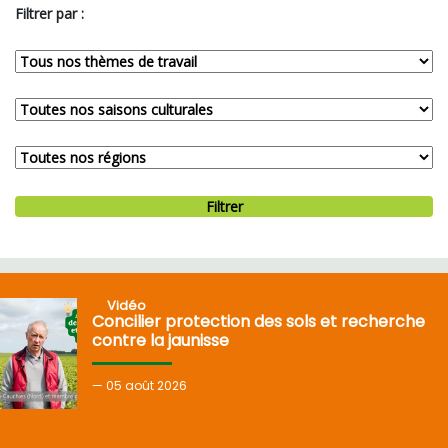
Filtrer par :
Filtrer
Vidéo
Concilier protection des sols et recherche
contre la jaunisse
05
août 2026