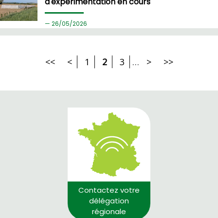
d'expérimentation en cours
26/
05/2026
<<
<
1
2
3
…
>
>>
Contactez votre
délégation
régionale