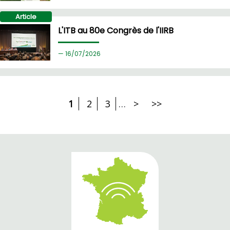
Article
L'ITB au 80e Congrès de l'IIRB
16/
07/2026
1
2
3
…
>
>>