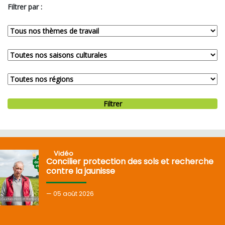
Filtrer par :
Filtrer
Vidéo
Concilier protection des sols et recherche
contre la jaunisse
05
août 2026