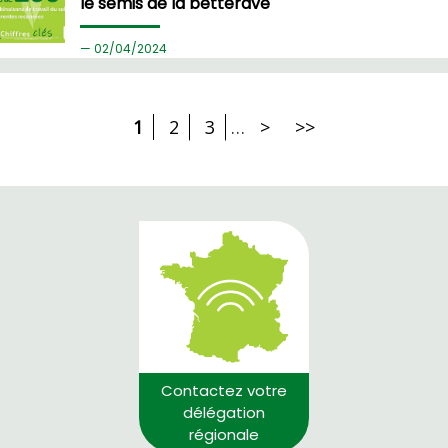
le semis de la betterave
02/
04/2024
1
2
3
…
>
>>
Contactez votre
délégation
régionale