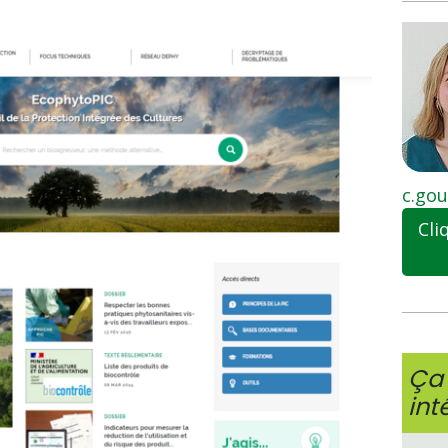
c.gou
Cli
Ça 
int