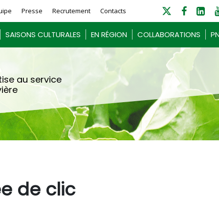
uipe
Presse
Recrutement
Contacts
SAISONS CULTURALES
EN RÉGION
COLLABORATIONS
PN
ise au service
vière
e de clic