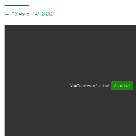
ITB Aisne ·
14/
12/2021
YouTube est désactivé.
Autoriser