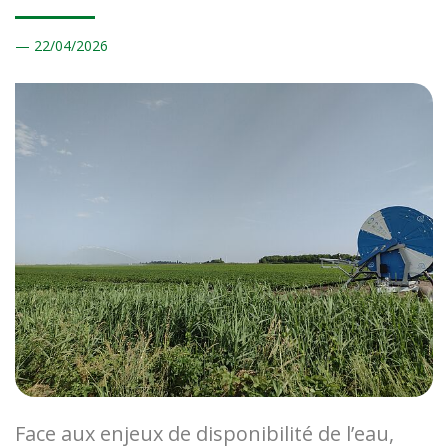
22/
04/2026
Face aux enjeux de disponibilité de l’eau,