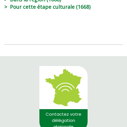
Pour cette étape culturale (1668)
Contactez votre
délégation
régionale