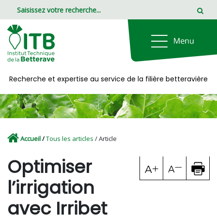
Panneau de gestion des cookies
Recherche et expertise au service de la filière betteravière
Accueil
/
Tous les articles
/ Article
Optimiser
l’irrigation
avec Irribet