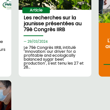
Article
Les recherches sur la
jaunisse présentées au
79è Congrès IIRB
L
ue
29/
03/2024
a
Le 79è Congrès IIRB, intitulé
urs
"Innovation: our driver for a
profitable and ecologically
balanced sugar beet
production", s'est tenu les 27 et
28…