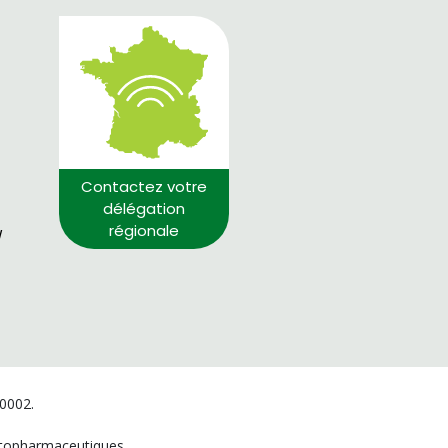
Contactez votre
délégation
régionale
/
00002.
hytopharmaceutiques.