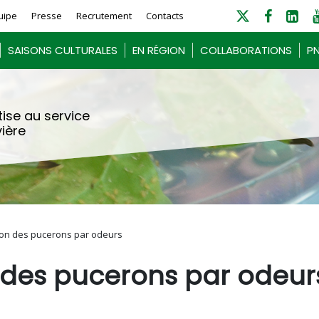
uipe
Presse
Recrutement
Contacts
SAISONS CULTURALES
EN RÉGION
COLLABORATIONS
PN
ise au service
vière
ion des pucerons par odeurs
 des pucerons par odeur