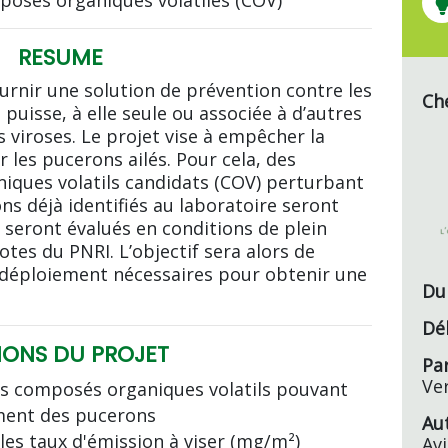
osés organiques volatiles (COV)
RESUME
ournir une solution de prévention contre les
Che
 puisse, à elle seule ou associée à d’autres
s viroses. Le projet vise à empêcher la
r les pucerons ailés. Pour cela, des
ques volatils candidats (COV) perturbant
 déjà identifiés au laboratoire seront
) seront évalués en conditions de plein
tes du PNRI. L’objectif sera alors de
 déploiement nécessaires pour obtenir une
Du
Dé
IONS DU PROJET
Par
Ver
es composés organiques volatils pouvant
ment des pucerons
Au
les taux d'émission à viser (mg/m²)
Av