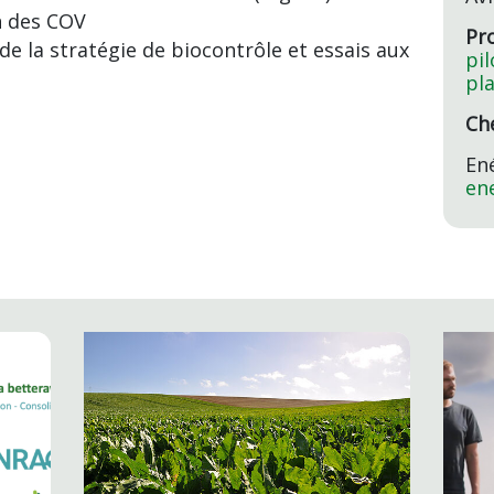
n des COV
Pro
e la stratégie de biocontrôle et essais aux
pi
pl
Che
En
en