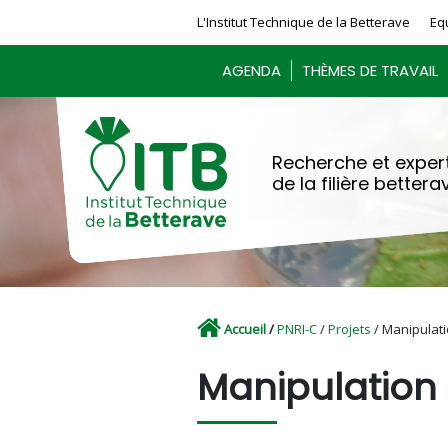
Panneau de gestion des cookies
L'Institut Technique de la Betterave
Eq
AGENDA
THÈMES DE TRAVAIL
Recherche et expert
de la filière bettera
Accueil
/
PNRI-C
/
Projets
/ Manipulat
Manipulation