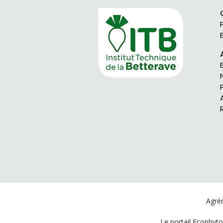
Agrém
Le portail Ecophyto