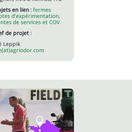
jets en lien :
fermes
lotes d'expérimentation
,
antes de services et COV
f de projet :
é Leppik
e(at)agriodor.com