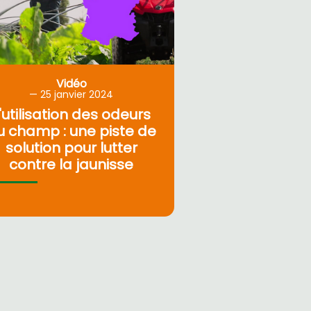
Vidéo
25
janvier 2024
'utilisation des odeurs
u champ : une piste de
solution pour lutter
contre la jaunisse