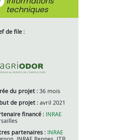
Informations
techniques
f de file :
rée du projet :
36 mois
but de projet :
avril 2021
tenaire financé :
INRAE
sailles
tres partenaires :
INRAE
ignon, INRAE Rennes, ITB