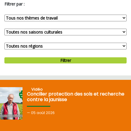
Filtrer par :
Filtrer
Vidéo
Concilier protection des sols et recherche
contre la jaunisse
05
août 2026