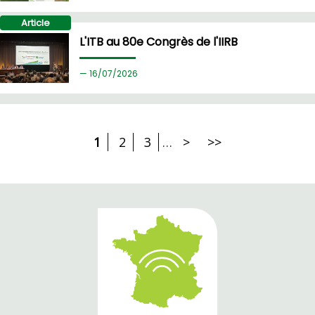
Article
L'ITB au 80e Congrès de l'IIRB
16/
07/2026
1
2
3
…
>
>>