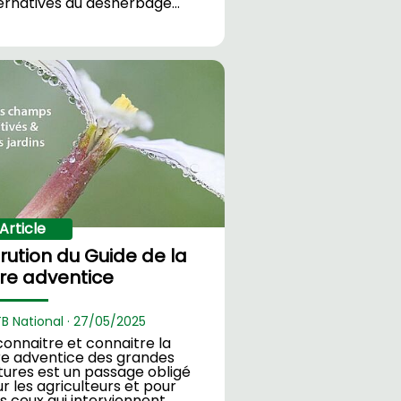
ernatives au désherbage…
Article
rution du Guide de la
ore adventice
TB National ·
27/
05/2025
onnaitre et connaitre la
re adventice des grandes
tures est un passage obligé
r les agriculteurs et pour
s ceux qui interviennent