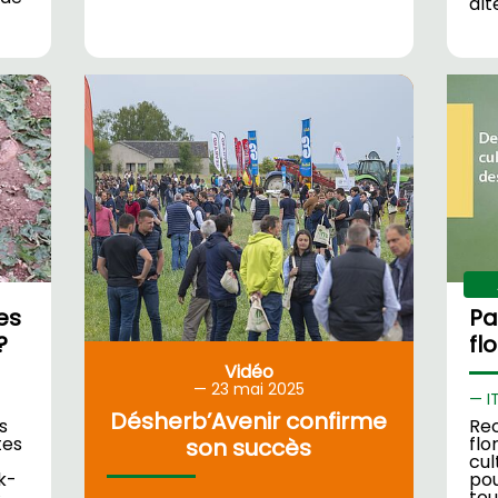
alt
es
Pa
?
fl
Vidéo
23
mai 2025
I
Désherb’Avenir confirme
s
Rec
tes
flo
son succès
cul
k-
pou
s…
tou