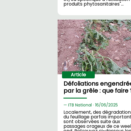
produits phytosanitaires"…
Article
Défoliations engendré
par la grêle : que faire 
ITB National ·
16/
06/2025
Localement, des dégradation
du feuillage parfois importan
sont observées suite aux
passages orageux de ce wee
end. Retrouvez ci-dessous le