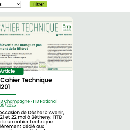
Filtrer
Article
 Cahier Technique
1201
TB Champagne · ITB National ·
05/2025
’occasion de Désherb’Avenir,
 21 et 22 mai à Bétheny, l’ITB
lie un cahier technique
ièrement dédié aux