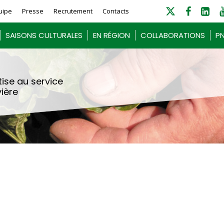
uipe
Presse
Recrutement
Contacts
SAISONS CULTURALES
EN RÉGION
COLLABORATIONS
PN
ise au service
vière