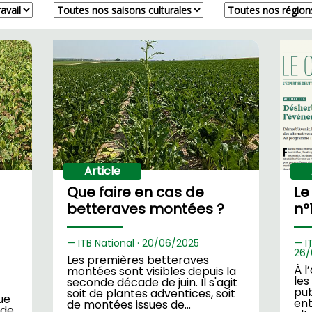
Article
Que faire en cas de
Le
betteraves montées ?
n°
ITB National ·
20/
06/2025
I
26/
Les premières betteraves
À l
montées sont visibles depuis la
les
seconde décade de juin. Il s'agit
pub
soit de plantes adventices, soit
ue
ent
de montées issues de…
 de