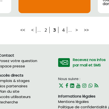
da
<<
<
…
2
3
4
…
>
>>
Contact
Recevez nos infos
Posez votre question
par mail et SMS
Espace presse
Accès directs
Nous suivre :
Emplois & stages
Nos partenaires
Plan du site
Informations légales
Accès utilisateurs
Mentions légales
Recherche
Politique de confidentialité 