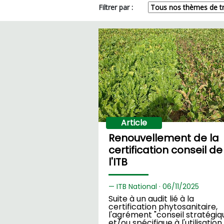
Filtrer par :
Article
Renouvellement de la
certification conseil de
l'ITB
ITB National ·
06/
11/2025
Suite à un audit lié à la
certification phytosanitaire,
l'agrément "conseil stratégiq
et/ou spécifique à l'utilisation