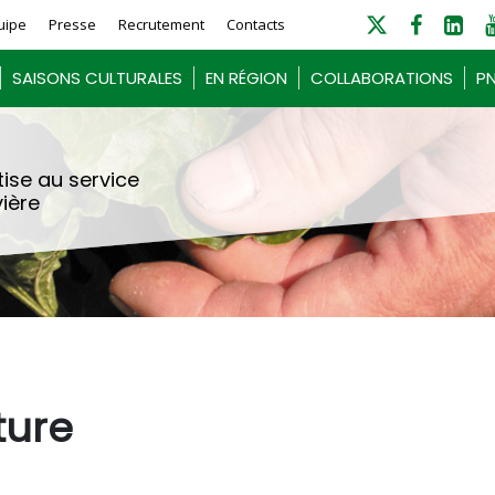
uipe
Presse
Recrutement
Contacts
SAISONS CULTURALES
EN RÉGION
COLLABORATIONS
PN
ise au service
vière
ture