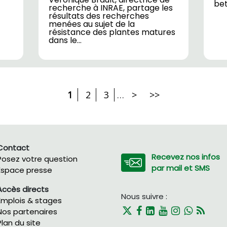
bet
recherche à INRAE, partage les
résultats des recherches
menées au sujet de la
résistance des plantes matures
dans le…
1
2
3
…
>
>>
Contact
Recevez nos infos
Posez votre question
par mail et SMS
Espace presse
Accès directs
Nous suivre :
Emplois & stages
Nos partenaires
Plan du site