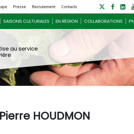
uipe
Presse
Recrutement
Contacts
SAISONS CULTURALES
EN RÉGION
COLLABORATIONS
PN
ise au service
vière
r Pierre HOUDMON