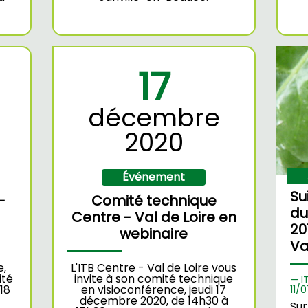
17
décembre
2020
Événement
Su
-
Comité technique
du
Centre - Val de Loire en
20
webinaire
Va
e,
L'ITB Centre - Val de Loire vous
ité
invite à son comité technique
I
18
en visioconférence, jeudi 17
11/
0
décembre 2020, de 14h30 à
Sur