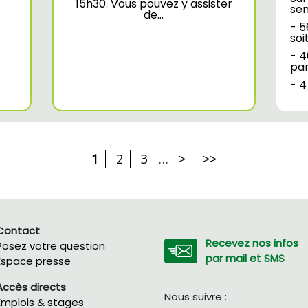
15h30. Vous pouvez y assister
sem
de…
- 5
soi
- 4
par
- 4
1
2
3
…
>
>>
Contact
Recevez nos infos
Posez votre question
par mail et SMS
Espace presse
Accès directs
Nous suivre :
Emplois & stages