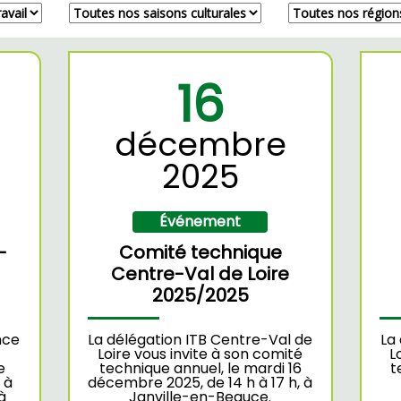
16
décembre
2025
Événement
-
Comité technique
Centre-Val de Loire
2025/2025
nce
La délégation ITB Centre-Val de
La
Loire vous invite à son comité
L
e
technique annuel, le mardi 16
t
 à
décembre 2025, de 14 h à 17 h, à
à
Janville-en-Beauce.