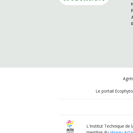
Agrém
Le portail Ecophyto
L'Institut Technique de 
membre du
réseau Acta