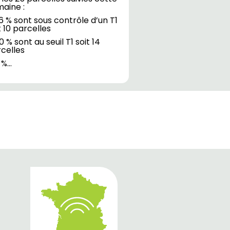
aine :
6 % sont sous contrôle d’un T1
t 10 parcelles
0 % sont au seuil T1 soit 14
celles
 %…