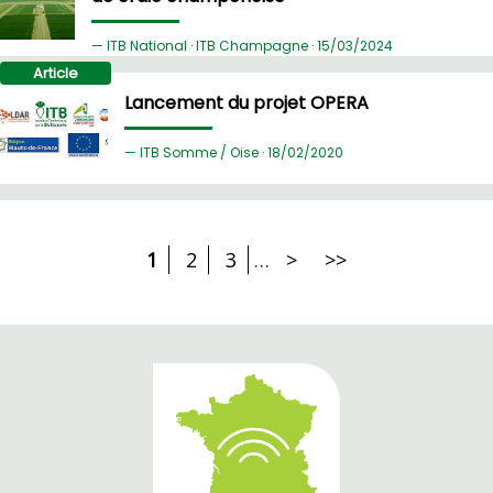
ITB National · ITB Champagne ·
15/
03/2024
Article
Lancement du projet OPERA
ITB Somme / Oise ·
18/
02/2020
1
2
3
…
>
>>