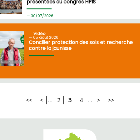
présentées au congrès HPIS
30/
07/2026
Vidéo
05
août 2026
Concilier protection des sols et recherche
contre la jaunisse
<<
<
…
2
3
4
…
>
>>