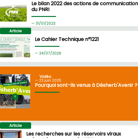
Le bilan 2022 des actions de communication
du PNRI
31/
01/2023
Article
Le Cahier Technique n°1221
24/
07/2026
Vidéo
23
juin 2025
Pourquoi sont-ils venus à Désherb'Avenir ?
Article
Les recherches sur les réservoirs viraux