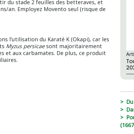
tir du stade 2 feuilles des betteraves, et
ns/an. Employez Movento seul (risque de
s l’utilisation du Karaté K (Okapi), car les
rts
Myzus persicae
sont majoritairement
es et aux carbamates. De plus, ce produit
Art
liaires.
Tou
20
Du
Da
Po
(1667