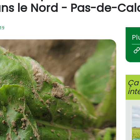
ans le Nord - Pas-de-Cal
19
Pl
Ça 
int