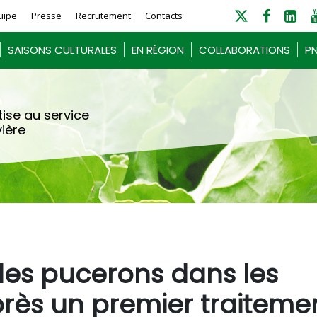
uipe
Presse
Recrutement
Contacts
SAISONS CULTURALES
EN RÉGION
COLLABORATIONS
PN
ise au service
vière
des pucerons dans les
rès un premier traiteme