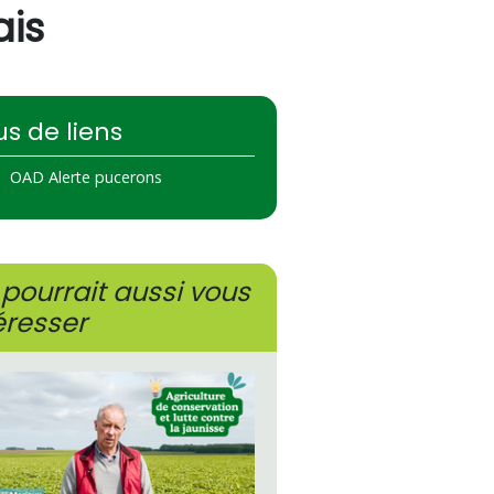
ais
us de liens
OAD Alerte pucerons
pourrait aussi vous
éresser