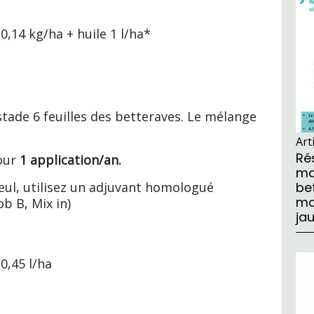
0,14 kg/ha + huile 1 l/ha*
stade 6 feuilles des betteraves. Le mélange
Art
Ré
our
1 application/an.
ma
be
seul, utilisez un adjuvant homologué
mo
ob B, Mix in)
ja
0,45 l/ha