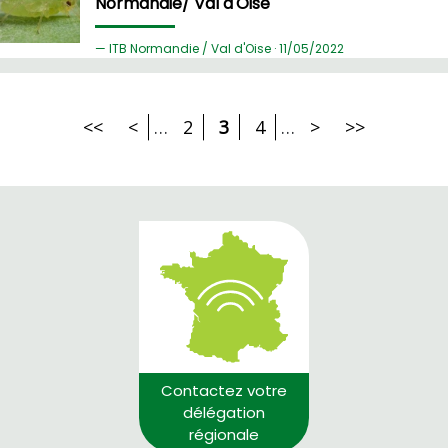
Normandie/ Val d'Oise
ITB Normandie / Val d'Oise ·
11/
05/2022
<<
<
…
2
3
4
…
>
>>
Contactez votre
délégation
régionale