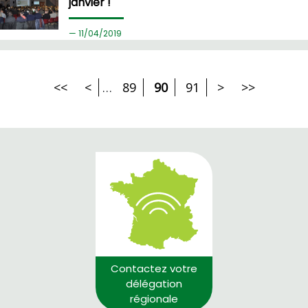
janvier !
11/
04/2019
<<
<
…
89
90
91
>
>>
Contactez votre
délégation
régionale