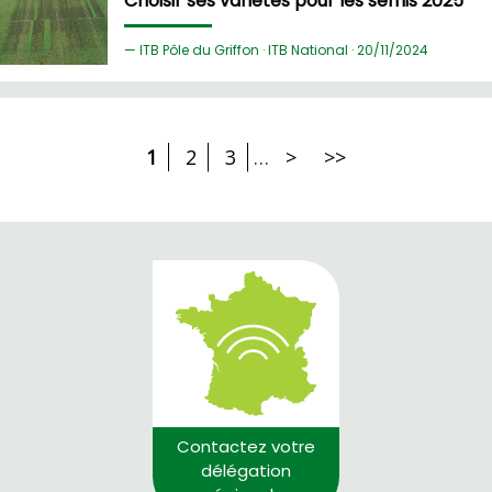
Choisir ses variétés pour les semis 2025
ITB Pôle du Griffon · ITB National ·
20/
11/2024
1
2
3
…
>
>>
Contactez votre
délégation