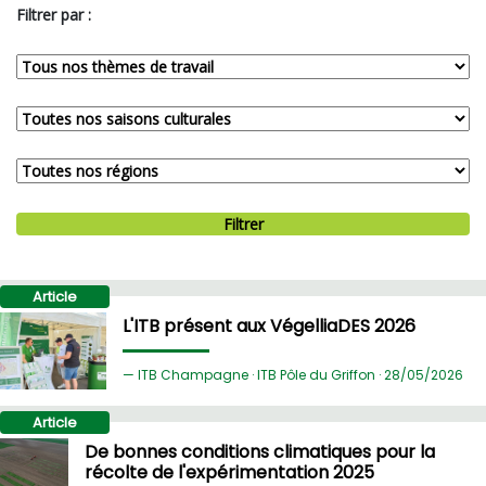
Filtrer par :
Filtrer
Article
L'ITB présent aux VégelliaDES 2026
ITB Champagne · ITB Pôle du Griffon ·
28/
05/2026
Article
De bonnes conditions climatiques pour la
récolte de l'expérimentation 2025