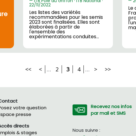
ITB Pôle du Griffon · ITB National ·
2
22/
11/2022
Le 
Les listes des variétés
Fra
ure
recommandées pour les semis
pro
2023 sont finalisées. Elles sont
l'u
élaborées à partir de
maj
l'ensemble des
expérimentations conduites…
<<
<
…
2
3
4
…
>
>>
Contact
Recevez nos infos
Posez votre question
par mail et SMS
Espace presse
Accès directs
Nous suivre :
Emplois & stages