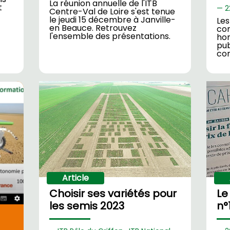
La réunion annuelle de l'ITB
t
2
Centre-Val de Loire s'est tenue
le jeudi 15 décembre à Janville-
Les
en Beauce. Retrouvez
cor
l'ensemble des présentations.
hom
pub
con
Article
Choisir ses variétés pour
Le
les semis 2023
n°