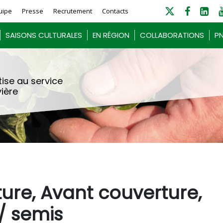
uipe
Presse
Recrutement
Contacts
SAISONS CULTURALES
EN RÉGION
COLLABORATIONS
PN
ise au service
vière
ure, Avant couverture,
/ semis