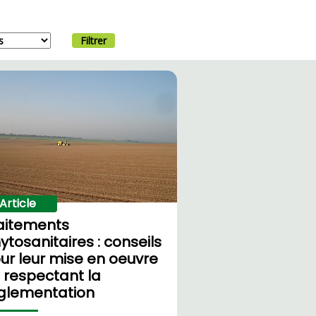
Filtrer
Article
aitements
ytosanitaires : conseils
ur leur mise en oeuvre
 respectant la
glementation