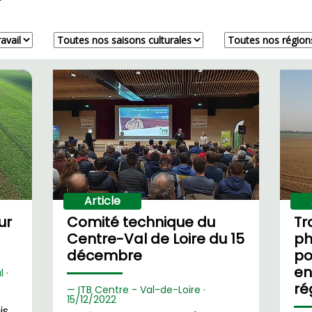
Article
ur
Comité technique du
Tr
Centre-Val de Loire du 15
ph
décembre
po
en
 ·
ré
ITB Centre - Val-de-Loire ·
15/
12/2022
is