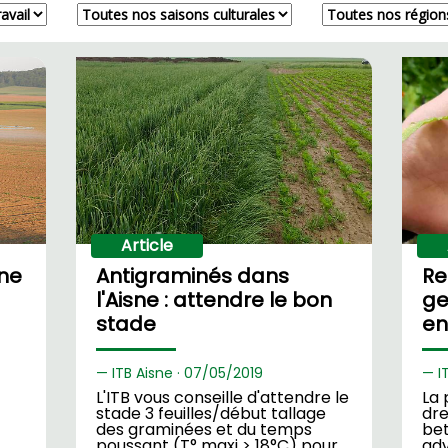
Article
ne
Antigraminés dans
Re
l'Aisne : attendre le bon
ge
stade
en
ITB Aisne ·
07/
05/2019
I
L'ITB vous conseille d'attendre le
La 
stade 3 feuilles/début tallage
dre
des graminées et du temps
bet
poussant (T° maxi > 18°C) pour
adv