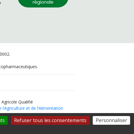
régionale
/
00002.
hytopharmaceutiques.
 Agricole Qualifié
 l’Agriculture et de l’Alimentation
ts
Refuser tous les consentements
Personnaliser