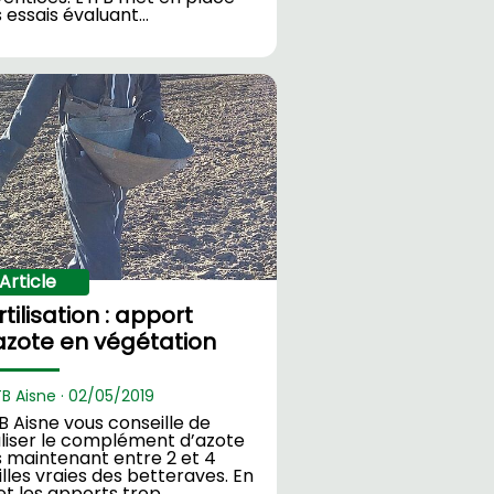
 essais évaluant…
Article
rtilisation : apport
azote en végétation
TB Aisne ·
02/
05/2019
TB Aisne vous conseille de
liser le complément d’azote
 maintenant entre 2 et 4
illes vraies des betteraves. En
et les apports trop…