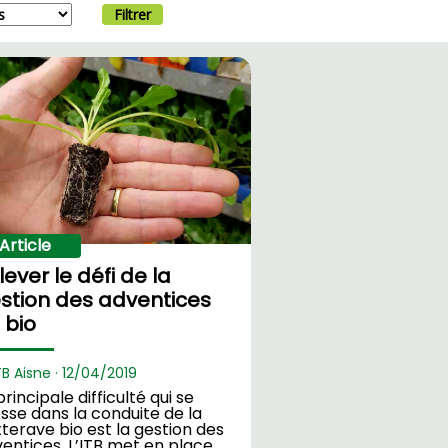
Filtrer
Article
lever le défi de la
stion des adventices
 bio
TB Aisne ·
12/
04/2019
principale difficulté qui se
sse dans la conduite de la
terave bio est la gestion des
entices. L’ITB met en place