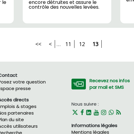
 le
encore détruites et assure le
contrôle des nouvelles levées.
<<
<
…
11
12
13
Contact
Recevez nos infos
Posez votre question
par mail et SMS
Espace presse
Accès directs
Nous suivre :
Emplois & stages
Nos partenaires
Plan du site
Informations légales
Accès utilisateurs
Mentions légales
Recherche