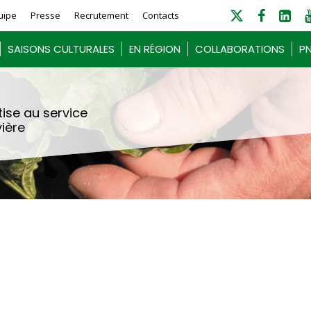
uipe
Presse
Recrutement
Contacts
SAISONS CULTURALES
EN RÉGION
COLLABORATIONS
PN
ise au service
vière