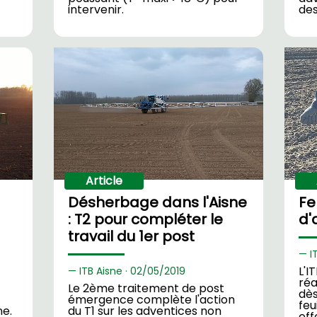
intervenir.
des
Article
Désherbage dans l'Aisne
Fe
: T2 pour compléter le
d'
travail du 1er post
I
L'I
ITB Aisne ·
02/
05/2019
réa
Le 2ème traitement de post
dès
émergence complète l'action
feu
ne.
du T1 sur les adventices non
eff