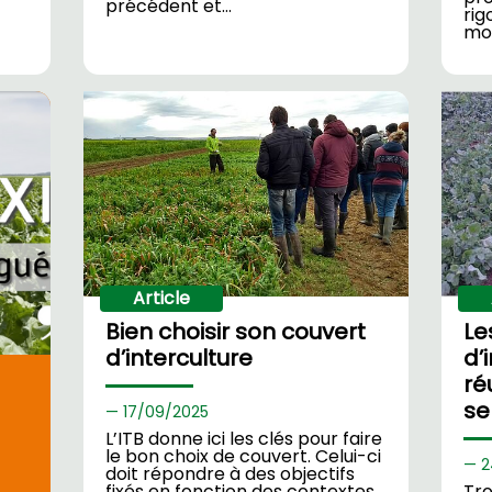
précédent et…
rig
mo
Article
Bien choisir son couvert
Le
d’interculture
d’
ré
se
17/
09/2025
L’ITB donne ici les clés pour faire
le bon choix de couvert. Celui-ci
2
doit répondre à des objectifs
fixés en fonction des contextes
Tro