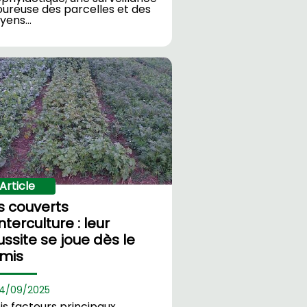
oureuse des parcelles et des
yens…
Article
s couverts
interculture : leur
ussite se joue dès le
mis
4/
09/2025
is facteurs principaux