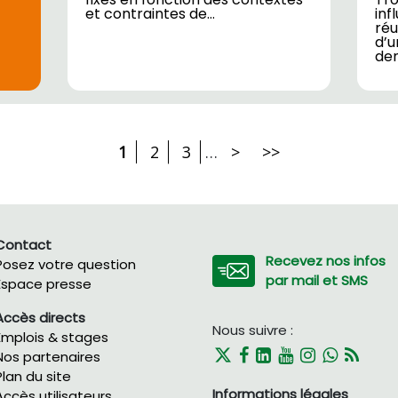
et contraintes de…
inf
réu
d’u
den
1
2
3
…
>
>>
Contact
Recevez nos infos
Posez votre question
par mail et SMS
Espace presse
Accès directs
Nous suivre :
Emplois & stages
Nos partenaires
Plan du site
Informations légales
Accès utilisateurs