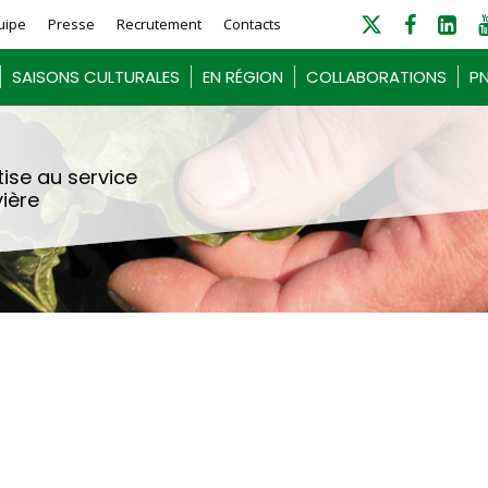
uipe
Presse
Recrutement
Contacts
SAISONS CULTURALES
EN RÉGION
COLLABORATIONS
PN
ise au service
vière