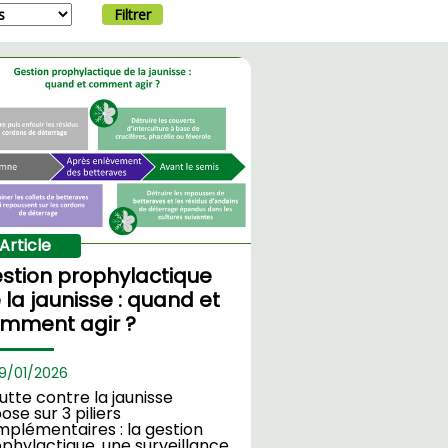
Filtrer
Article
stion prophylactique
 la jaunisse : quand et
mment agir ?
9/
01/2026
lutte contre la jaunisse
ose sur 3 piliers
plémentaires : la gestion
phylactique, une surveillance