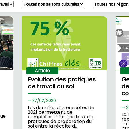
Article
Evolution des pratiques
Ge
de travail du sol
de
co
27/
02/2026
Les données des enquêtes de
2
2021 permettent de
La 
nue
compléter l’état des lieux des
rep
pratiques de préparation du
com
sol entre la récolte du
pro