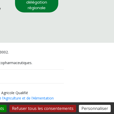
délégation
régionale
/
00002.
hytopharmaceutiques.
 Agricole Qualifié
 l’Agriculture et de l’Alimentation
ts
Refuser tous les consentements
Personnaliser