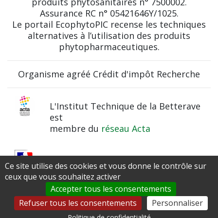
produits phytosanitaires n° 7500002.
Assurance RC n° 05421646Y/1025.
Le portail EcophytoPIC recense les techniques
alternatives à l’utilisation des produits
phytopharmaceutiques.
Organisme agréé Crédit d'impôt Recherche
L'Institut Technique de la Betterave
est
membre du
réseau Acta
Institut Technique Agricole Qualifié
Ce site utilise des cookies et vous donne le contrôle sur
par le
Ministère de l’Agriculture et de
ceux que vous souhaitez activer
l’Alimentation
Accepter tous les consentements
Refuser tous les consentements
Personnaliser
Politique de confidentialité