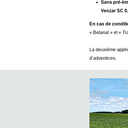
Sans pré-émer
Venzar SC 0,1
En cas de condit
« Betanal » et « Tr
La deuxième applica
d’adventices.