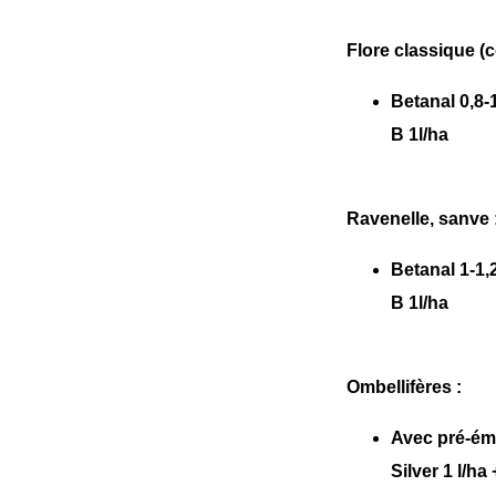
Flore classique (
Betanal 0,8-1
B 1l/ha
Ravenelle, sanve 
Betanal 1-1,2
B 1l/ha
Ombellifères :
Avec pré-émer
Silver 1 l/ha