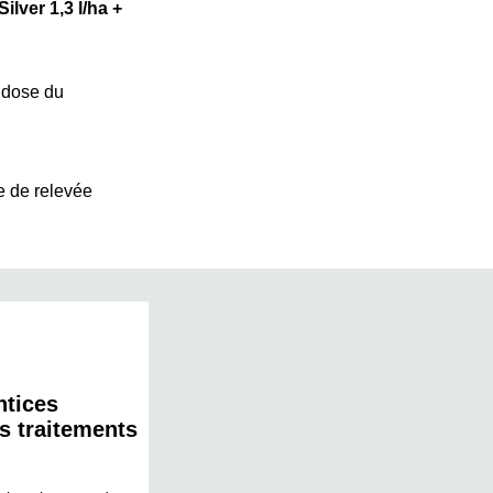
ilver 1,3 l/ha +
a dose du
e de relevée
ntices
s traitements