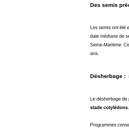
Des semis pr
Les semis ont été e
date médiane de se
Seine-Maritime. C
ans.
Désherbage : s
Le désherbage de 
stade cotylédons
.
Programmes consei