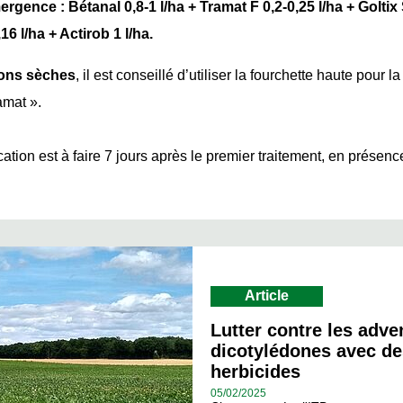
gence : Bétanal 0,8-1 l/ha + Tramat F 0,2-0,25 l/ha + Goltix S
6 l/ha + Actirob 1 l/ha.
ions sèches
, il est conseillé d’utiliser la fourchette haute pour l
amat ».
tion est à faire 7 jours après le premier traitement, en présenc
Article
Lutter contre les adve
dicotylédones avec de
herbicides
05/
02/2025