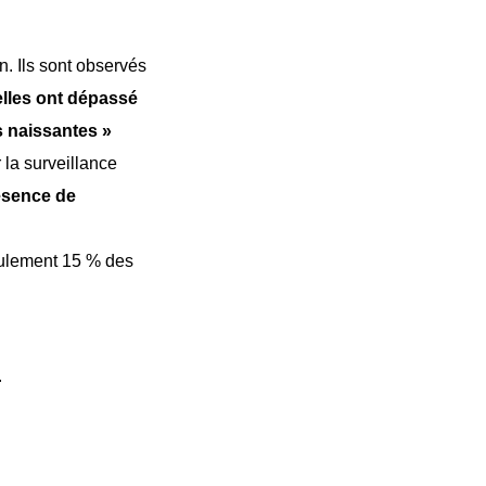
n. Ils sont observés
elles ont dépassé
es naissantes »
 la surveillance
résence de
eulement 15 % des
.