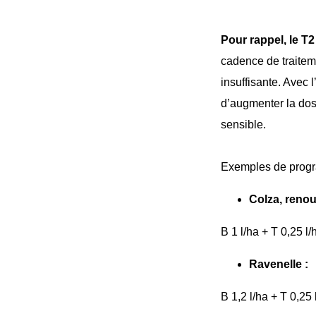
Pour rapp
el,
le T2
cadence de traite
insuffisante. Avec 
d’augmenter la dos
sensible.
Exemples de progr
Colza, renou
B 1 l/ha + T 0,25 l/
Ravenelle :
B 1,2 l/ha + T 0,25 