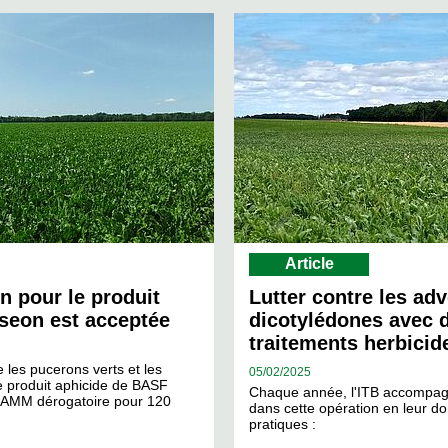
Article
n pour le produit
Lutter contre les ad
seon est acceptée
dicotylédones avec 
traitements herbicid
e les pucerons verts et les
05/
02/2025
le produit aphicide de BASF
Chaque année, l'ITB accompagn
e AMM dérogatoire pour 120
dans cette opération en leur d
pratiques :