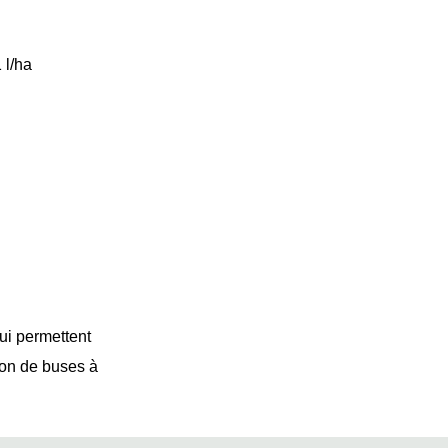
 l/ha
qui permettent
tion de buses à