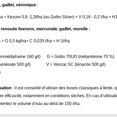
 gaillet, véronique :
ha + Kezuro 0,9 -1,3l/ha (ou Goltix Silver) + V 0,16 - 0,2 l/ha + H1
enouée liserons, mercuriale, gaillet, morelle :
ha + G 0,5 kg/ha+ C 0,035 l/ha + H 1l/ha
henmédiphame 160 g/l) G = Goltix 70UD (métamitrone 70 %)
ofumésate 500 g/l) V = Venzar SC (lénacile 500 g/l)
S
sation
: il est conseillé d’utiliser des buses classiques à fente, 
ure efficacité, notamment en conditions sèches. En cas d’utilisa
gmentez le volume d’eau au-delà de 150 l/ha.