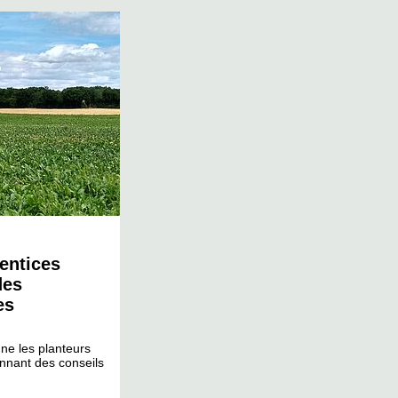
ventices
des
es
e les planteurs
onnant des conseils