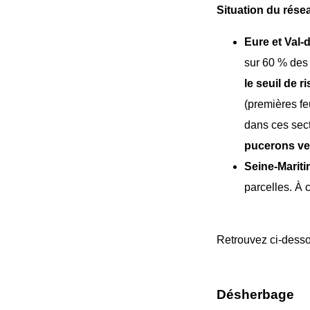
Situation du résea
Eure et Val
-d
sur 60 % des 
le seuil de r
(premières fe
dans ces sect
pucerons ve
Seine-Marit
parcelles. À 
Retrouvez ci-desso
Désherbage