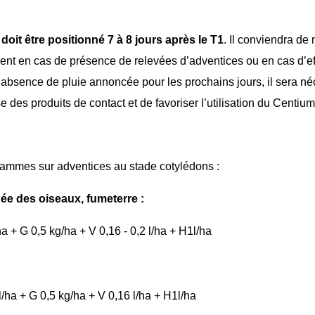
 doit être positionné 7 à 8 jours après le T1
. Il conviendra de 
ment
en cas de p
résence de relevées d’adventices ou en cas d’ef
l’absence de pluie annoncée pour les prochains jours, il sera n
e des produits de contact e
t de f
avoriser l’utilisation du Centiu
ammes sur adventices au stade cotylédon
s :
ée des oiseaux, fumeterre :
ha + G 0,5 kg/h
a +
V 0,16 - 0,2 l/ha + H1l/ha
l/ha + G 0,5 kg/h
a +
V 0,16 l/ha + H1l/ha