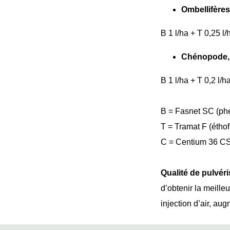
Ombellifères,
B 1 l/ha + T 0,25 l/
Chénopode, r
B 1 l/ha + T 0,2 l/
B = Fasnet SC (p
T = Tramat F (éth
C = Centium 36 C
Qualité de pulvéri
d’obtenir la meille
injection d’air, au