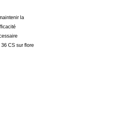
maintenir la
ficacité
écessaire
m 36 CS sur flore