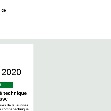
s de
6
 2020
t
é technique
isse
ues de la jaunisse
n comité technique