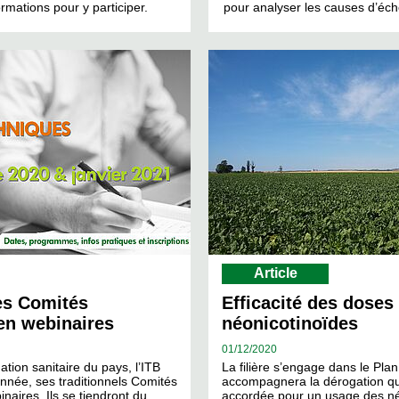
ormations pour y participer.
pour analyser les causes d’éch
Article
es Comités
Efficacité des doses
en webinaires
néonicotinoïdes
01/
12/2020
ation sanitaire du pays, l’ITB
La filière s’engage dans le Pla
année, ses traditionnels Comités
accompagnera la dérogation qui
naires. Ils se tiendront du…
accordée pour un usage des né