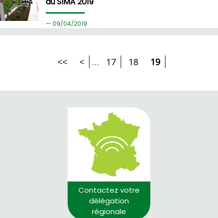
au SIMA 2019
09/
04/2019
<<
<
…
17
18
19
Contactez votre
délégation
régionale