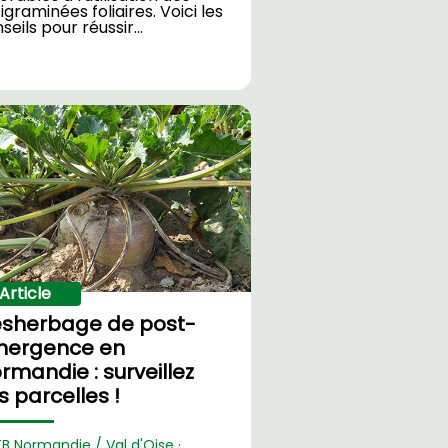
igraminées foliaires. Voici les
seils pour réussir…
Article
sherbage de post-
ergence en
rmandie : surveillez
s parcelles !
TB Normandie / Val d'Oise ·