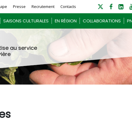
uipe
Presse
Recrutement
Contacts
SAISONS CULTURALES
EN RÉGION
COLLABORATIONS
PN
ise au service
vière
les