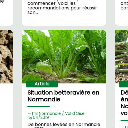
le
commencer. Voici les
ant
recommandations pour réussir
con
son…
Article
Situation betteravière en
Dé
Normandie
ém
No
vo
ITB Normandie / Val d'Oise ·
15/
04/2019
De bonnes levées en Normandie
I