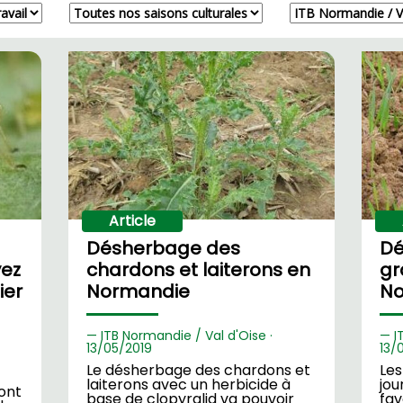
Article
Désherbage des
Dé
yez
chardons et laiterons en
gr
ier
Normandie
No
ITB Normandie / Val d'Oise ·
I
13/
05/2019
13/
Le désherbage des chardons et
Les
laiterons avec un herbicide à
jou
ont
base de clopyralid va pouvoir
fav