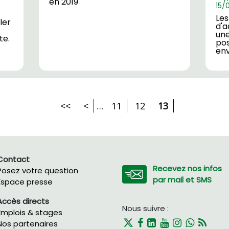
en 2019
15/
Les
ler
d'a
une
te.
po
env
<<
<
…
11
12
13
Contact
Recevez nos infos
Posez votre question
par mail et SMS
Espace presse
Accès directs
Nous suivre :
Emplois & stages
Nos partenaires