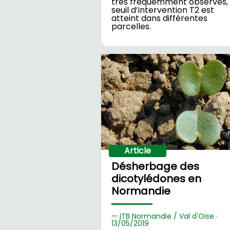
très fréquemment observés, 
seuil d’intervention T2 est
atteint dans différentes
parcelles.
Article
Désherbage des
dicotylédones en
Normandie
ITB Normandie / Val d'Oise ·
13/
05/2019