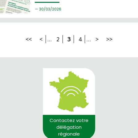
30/
03/2026
<<
<
…
2
3
4
…
>
>>
Contactez votre
délégation
régionale