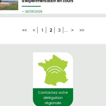
d'expérimentation en cours
26/
05/2026
<<
<
1
2
3
…
>
>>
Contactez votre
délégation
régionale