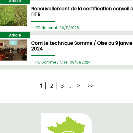
Article
Renouvellement de la certification conseil 
l'ITB
ITB National ·
06/
11/2025
Article
Comite technique Somme / Oise du 9 janvie
2024
ITB Somme / Oise ·
09/
01/2024
1
2
3
…
>
>>