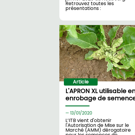
Retrouvez toutes les
présentations :
Article
L'APRON XL utilisable e
enrobage de semenc
13/
01/2020
L’ITB vient d'obtenir
l'Autorisation de Mise sur le
Marché (AMM) dérogatoire
pour les semences de