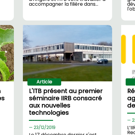
accompagner la filière dans…
dév
l'o
Article
n
L'ITB présent au premier
Ré
es
séminaire IIRB consacré
ag
aux nouvelles
de 
technologies
2
L’I
23/
12/2019
Rec
Le 17 décembre dernier s'est