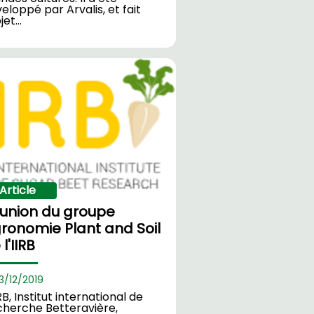
eloppé par Arvalis, et fait
bjet…
Article
union du groupe
ronomie Plant and Soil
l'IIRB
3/
12/2019
IRB, Institut international de
herche Betteravière,