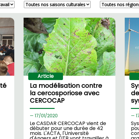
Article
té
La modélisation contre
Sy
la cercosporiose avec
de
CERCOCAP
sy
17/
01/2020
1
Le CASDAR CERCOCAP vient de
Sys
débuter pour une durée de 42
pou
mois. L'ACTA, l'Université
co
d'Angers et l'ITB vont travailler à
gra