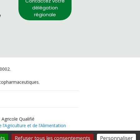
Contactez votre
délégation
régionale
/
00002.
hytopharmaceutiques.
 Agricole Qualifié
 l’Agriculture et de l’Alimentation
ts
Refuser tous les consentements
Personnaliser