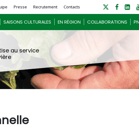
uipe
Presse
Recrutement
Contacts
SAISONS CULTURALES
EN RÉGION
COLLABORATIONS
PN
ise au service
vière
nnelle