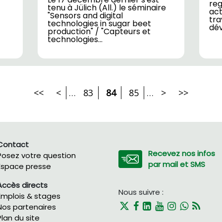
reg
tenu à Jülich (All.) le séminaire
act
"Sensors and digital
tra
technologies in sugar beet
dé
production" / "Capteurs et
technologies…
<<
<
…
83
84
85
…
>
>>
Contact
Recevez nos infos
Posez votre question
par mail et SMS
Espace presse
Accès directs
Nous suivre :
Emplois & stages
Nos partenaires
Plan du site