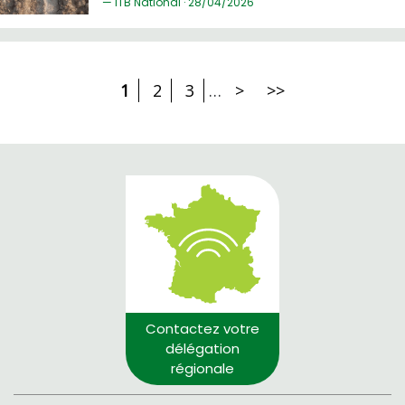
ITB National ·
28/
04/2026
1
2
3
…
>
>>
Contactez votre
délégation
régionale