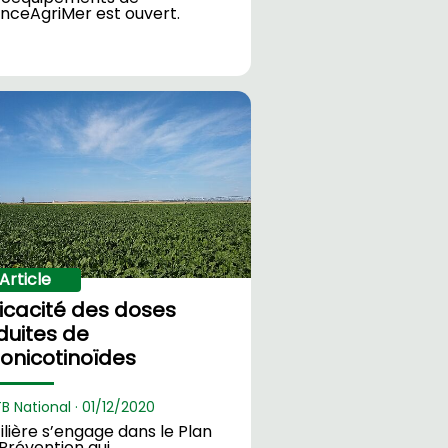
nceAgriMer est ouvert.
Article
ficacité des doses
duites de
onicotinoïdes
TB National ·
01/
12/2020
filière s’engage dans le Plan
Prévention qui