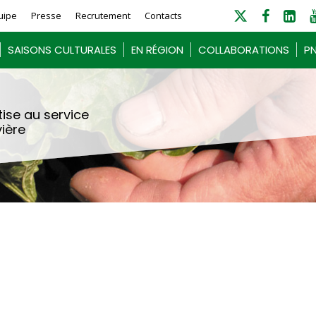
uipe
Presse
Recrutement
Contacts
SAISONS CULTURALES
EN RÉGION
COLLABORATIONS
PN
ise au service
vière