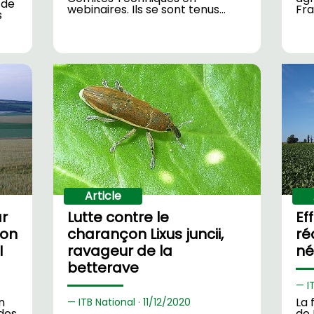
s de
webinaires. Ils se sont tenus…
Fra
s
Article
r
Lutte contre le
Ef
ion
charançon Lixus juncii,
ré
I
ravageur de la
né
betterave
I
n
La 
ITB National ·
11/
12/2020
des
de 