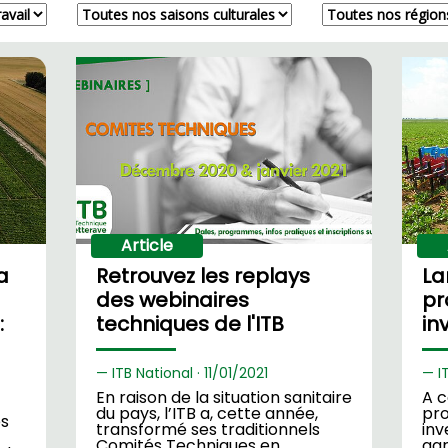
Article
a
Retrouvez les replays
La
des webinaires
pr
:
techniques de l'ITB
in
ITB National ·
11/
01/2021
I
En raison de la situation sanitaire
A c
du pays, l’ITB a, cette année,
pr
és
transformé ses traditionnels
inv
Comités Techniques en
ag