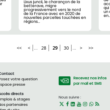
Lixus juncii, le charançon de la
ur
ac
betterave, migre
qui
progressivement vers le nord
un 
de la France avec en 2020 de
en
nouvelles parcelles touchées en
régions…
<<
<
…
28
29
30
…
>
>>
Contact
Recevez nos infos
Posez votre question
par mail et SMS
Espace presse
Accès directs
Nous suivre :
Emplois & stages
Nos partenaires
Plan du site