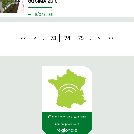
au SIMA 2019
09/
04/2019
<<
<
…
73
74
75
…
>
>>
Contactez votre
délégation
régionale