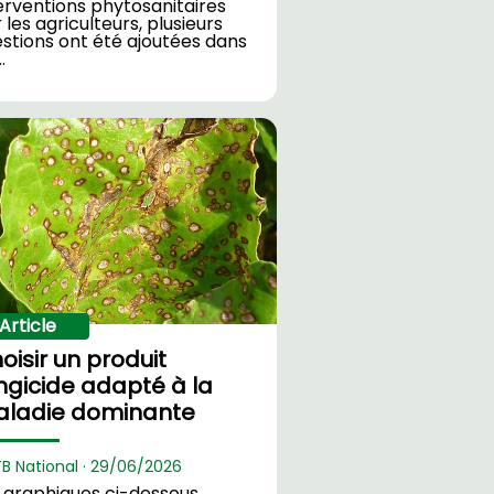
erventions phytosanitaires
 les agriculteurs, plusieurs
stions ont été ajoutées dans
…
Article
oisir un produit
ngicide adapté à la
ladie dominante
TB National ·
29/
06/2026
 graphiques ci-dessous,