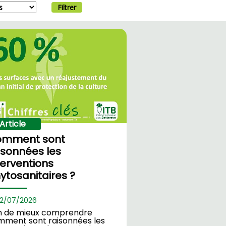
Filtrer
Article
omment sont
isonnées les
terventions
ytosanitaires ?
2/
07/2026
in de mieux comprendre
mment sont raisonnées les