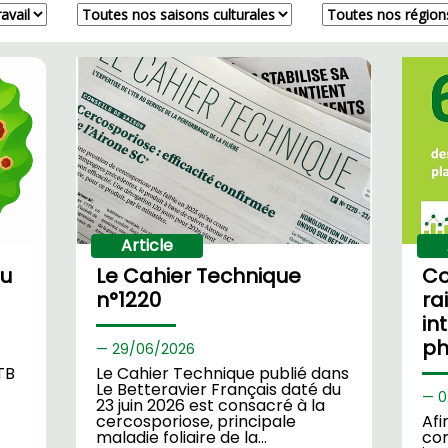
Article
au
Le Cahier Technique
C
n°1220
ra
in
ph
29/
06/2026
TB
Le Cahier Technique publié dans
Le Betteravier Français daté du
0
23 juin 2026 est consacré à la
cercosporiose, principale
Af
maladie foliaire de la…
co