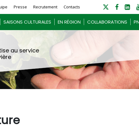
uipe
Presse
Recrutement
Contacts
SAISONS CULTURALES
EN RÉGION
COLLABORATIONS
PN
ise au service
vière
ture