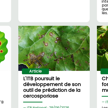
int
par
que
les
Article
L'ITB poursuit le
Ch
développement de son
fo
outil de prédiction de la
ma
cercosporiose
TB
I
Les
ITB National ·
29/
06/2026