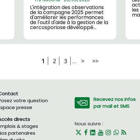
act
L'intégration des observations
les
de la campagne 2025 permet
mal
d'améliorer les performances
de l'outil d'aide à la gestion de la
cercosporiose développé…
1
2
3
…
>
>>
Contact
Recevez nos infos
Posez votre question
par mail et SMS
Espace presse
Accès directs
Nous suivre :
Emplois & stages
Nos partenaires
Plan du site