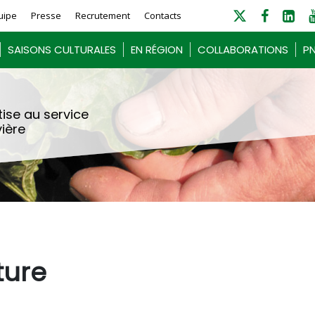
uipe
Presse
Recrutement
Contacts
SAISONS CULTURALES
EN RÉGION
COLLABORATIONS
PN
ise au service
vière
ture