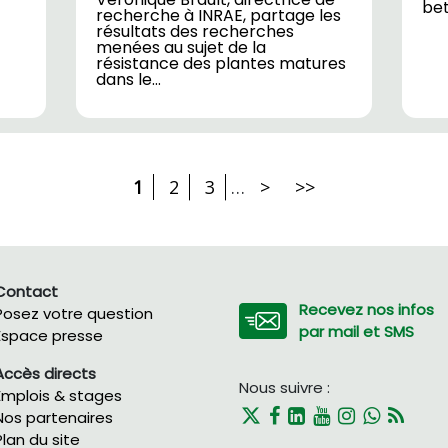
bet
recherche à INRAE, partage les
résultats des recherches
menées au sujet de la
résistance des plantes matures
dans le…
1
2
3
…
>
>>
Contact
Recevez nos infos
Posez votre question
par mail et SMS
Espace presse
Accès directs
Nous suivre :
Emplois & stages
Nos partenaires
Plan du site