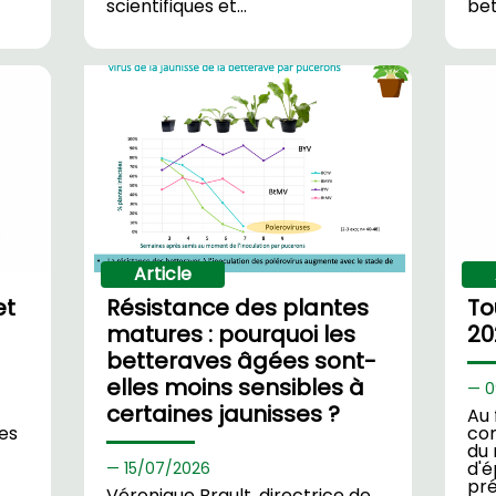
scientifiques et…
bet
Article
et
Résistance des plantes
To
matures : pourquoi les
20
betteraves âgées sont-
elles moins sensibles à
0
certaines jaunisses ?
Au 
ues
com
du 
d'é
15/
07/2026
pré
Véronique Brault, directrice de