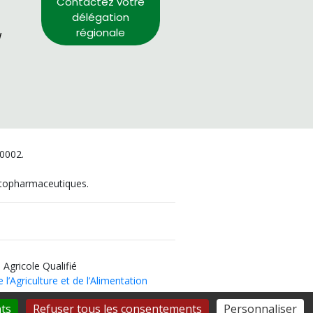
Contactez votre
délégation
régionale
/
00002.
hytopharmaceutiques.
 Agricole Qualifié
 l’Agriculture et de l’Alimentation
ts
Refuser tous les consentements
Personnaliser