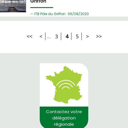
Griffon
ITB Pôle du Griffon ·
06/
08/2020
<<
<
…
3
4
5
>
>>
Contactez votre
délégation
régionale