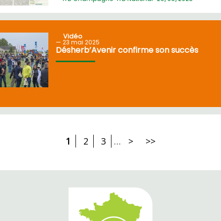
Vidéo
23
mai 2025
Désherb’Avenir confirme son succès
1
2
3
…
>
>>