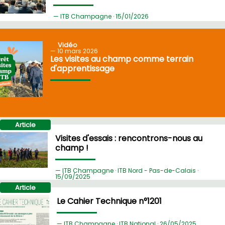
ITB Champagne ·
15/
01/2026
Vidéo
10
mars 2026
Les visites au champ comme terrain
d'apprentissage
Article
Visites d'essais : rencontrons-nous au
champ !
ITB Champagne · ITB Nord - Pas-de-Calais ·
15/
09/2025
Article
Le Cahier Technique n°1201
ITB Champagne · ITB National ·
26/
05/2025