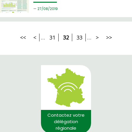
27/
08/2019
<<
<
…
31
32
33
…
>
>>
Contactez votre
délégation
régionale