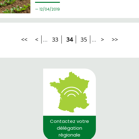
12/
04/2019
<<
<
…
33
34
35
…
>
>>
Contactez votre
délégation
régionale