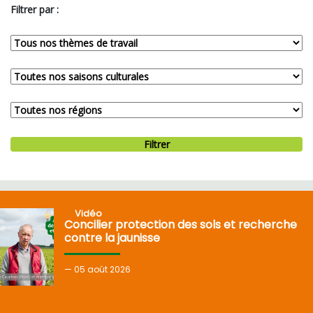
Filtrer par :
Filtrer
Vidéo
Concilier protection des sols et recherche
contre la jaunisse
05
août 2026