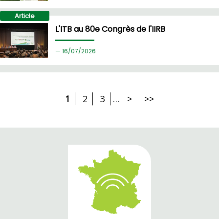
Article
L'ITB au 80e Congrès de l'IIRB
16/
07/2026
1
2
3
…
>
>>